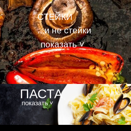
СТЕЙКИ
...и не стейки
показать ˅
ПАСТА
показать ˅