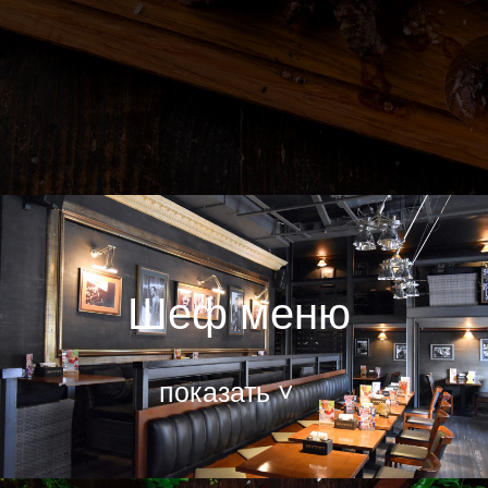
Шеф меню
показать ˅